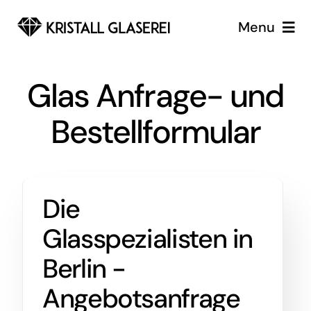
Zum
Menu
Inhalt
springen
Glaserei
Glas Anfrage- und
Glaserei Notdienst Berlin
Bestellformular
Services
Über uns
Die
Glasspezialisten in
Berlin -
Angebotsanfrage