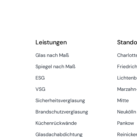
Leistungen
Stando
Glas nach Maß
Charlott
Spiegel nach Maß
Friedric
ESG
Lichtenb
VSG
Marzahn-
Sicherheitsverglasung
Mitte
Brandschutzverglasung
Neukölln
Küchenrückwände
Pankow
Glasdachabdichtung
Reinicke