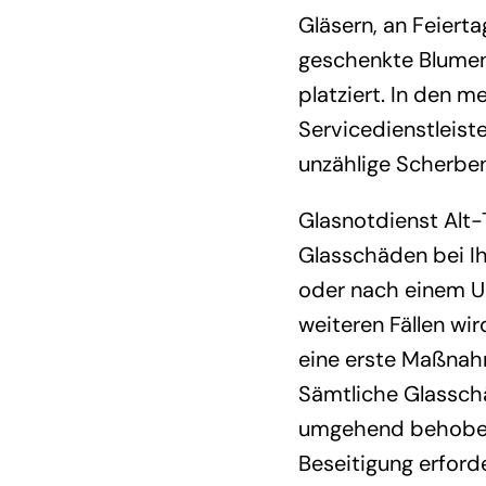
Gläsern, an Feiert
geschenkte Blumen
platziert. In den m
Servicedienstleiste
unzählige Scherben
Glasnotdienst Alt-
Glasschäden bei I
oder nach einem Un
weiteren Fällen wi
eine erste Maßnahm
Sämtliche Glasschä
umgehend behoben 
Beseitigung erford