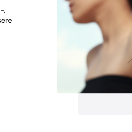
-,
sere