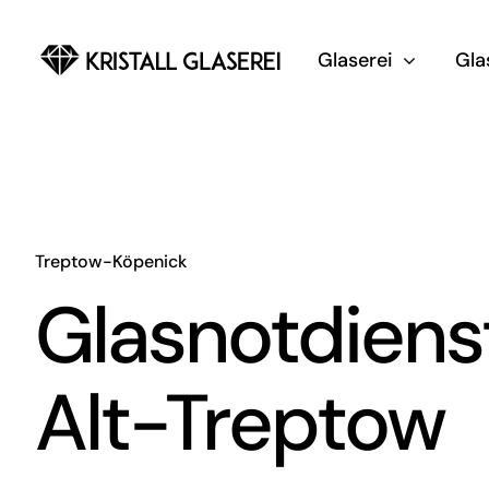
Zum
Inhalt
Glaserei
Gla
springen
Treptow-Köpenick
Glasnotdiens
Alt-Treptow