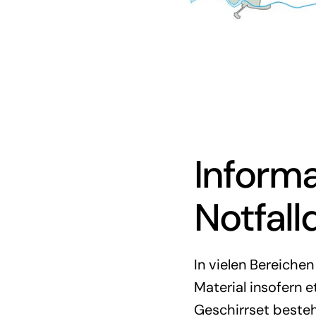
Inform
Notfall
In vielen Bereiche
Material insofern e
Geschirrset besteh