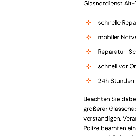
Glasnotdienst Alt-
schnelle Repa
mobiler Notve
Reparatur-Sch
schnell vor O
24h Stunden e
Beachten Sie dabe
größerer Glasschad
verständigen. Verän
Polizeibeamten ei