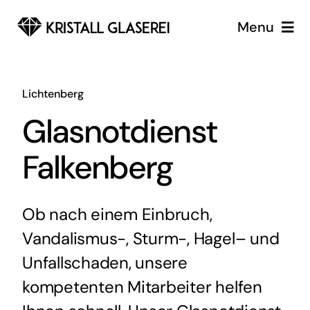
Zum
Menu
Inhalt
springen
Glaserei
Lichtenberg
Glaserei Notdienst Berlin
Glasnotdienst
Services
Falkenberg
Über uns
Ob nach einem Einbruch,
Vandalismus-, Sturm-, Hagel– und
Unfallschaden, unsere
kompetenten Mitarbeiter helfen