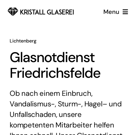
Zum
Menu
Inhalt
springen
Glaserei
Lichtenberg
Glaserei Notdienst Berlin
Glasnotdienst
Services
Friedrichsfelde
Über uns
Ob nach einem Einbruch,
Vandalismus-, Sturm-, Hagel– und
Unfallschaden, unsere
kompetenten Mitarbeiter helfen