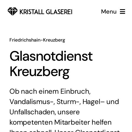
Zum
Menu
Inhalt
springen
Glaserei
Friedrichshain-Kreuzberg
Glaserei Notdienst Berlin
Glasnotdienst
Services
Kreuzberg
Über uns
Ob nach einem Einbruch,
Vandalismus-, Sturm-, Hagel– und
Unfallschaden, unsere
kompetenten Mitarbeiter helfen