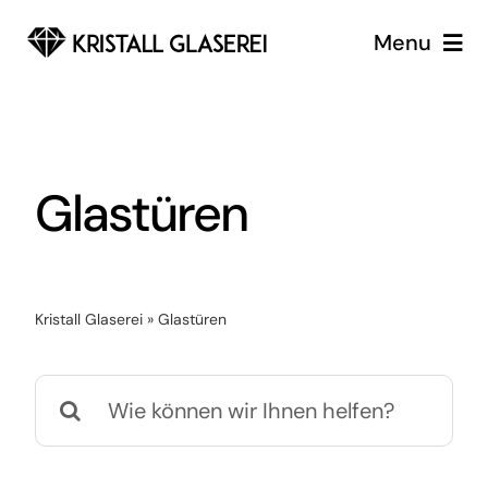
Zum
Menu
Inhalt
springen
Glaserei
Glaserei Notdienst Berlin
Glastüren
Services
Über uns
Kristall Glaserei
»
Glastüren
Suche
nach: