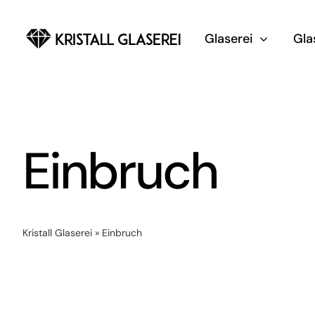
Zum
Inhalt
Glaserei
Gla
springen
Einbruch
Kristall Glaserei
»
Einbruch