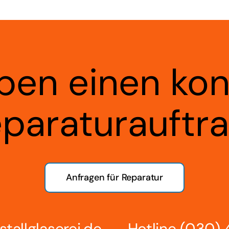
ben einen ko
paraturauftr
Anfragen für Reparatur
stallglaserei.de
Hotline
(030)