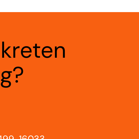
nkreten
ag?
 499-16033