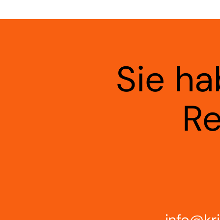
Sie ha
Re
info@kri