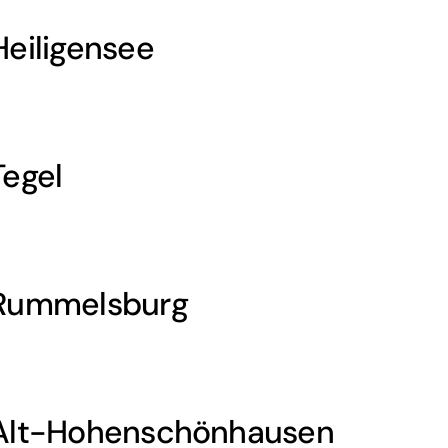
Heiligensee
Tegel
 Rummelsburg
 Alt-Hohenschönhausen