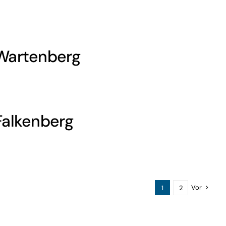
 Wartenberg
Falkenberg
WHATSAPP
Vor
1
2