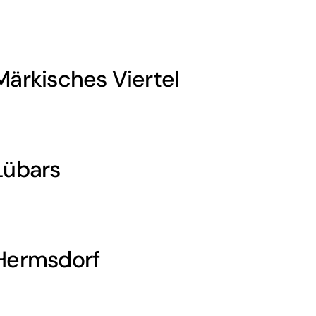
Märkisches Viertel
Lübars
 Hermsdorf