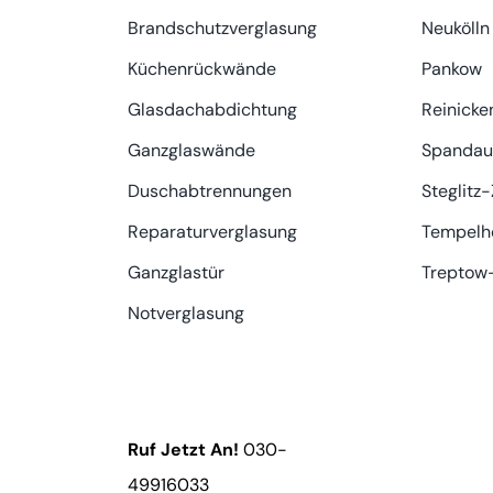
Brandschutzverglasung
Neukölln
Küchenrückwände
Pankow
Glasdachabdichtung
Reinicke
Ganzglaswände
Spandau
Duschabtrennungen
Steglitz
Reparaturverglasung
Tempelh
Ganzglastür
Treptow
Notverglasung
Ruf Jetzt An!
030-
49916033