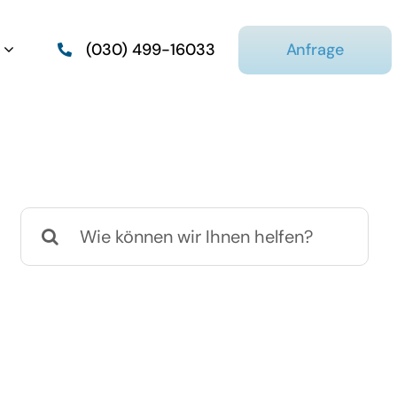
Anfrage
(030) 499-16033
Suche
nach: